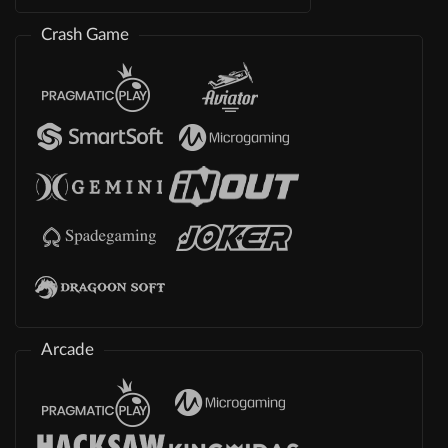
Crash Game
Arcade