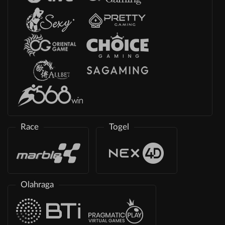
Race
Togel
Olahraga