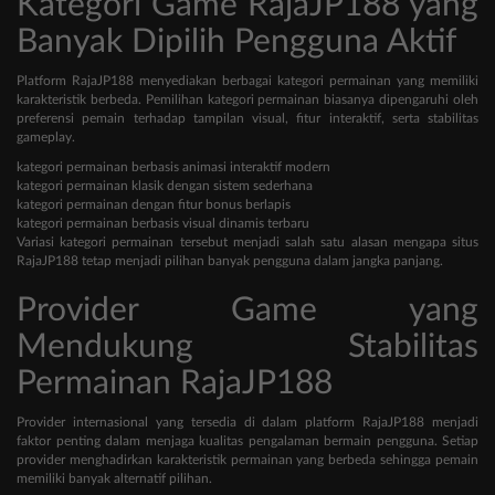
Kategori Game RajaJP188 yang
Banyak Dipilih Pengguna Aktif
Platform RajaJP188 menyediakan berbagai kategori permainan yang memiliki
karakteristik berbeda. Pemilihan kategori permainan biasanya dipengaruhi oleh
preferensi pemain terhadap tampilan visual, fitur interaktif, serta stabilitas
gameplay.
kategori permainan berbasis animasi interaktif modern
kategori permainan klasik dengan sistem sederhana
kategori permainan dengan fitur bonus berlapis
kategori permainan berbasis visual dinamis terbaru
Variasi kategori permainan tersebut menjadi salah satu alasan mengapa situs
RajaJP188 tetap menjadi pilihan banyak pengguna dalam jangka panjang.
Provider Game yang
Mendukung Stabilitas
Permainan RajaJP188
Provider internasional yang tersedia di dalam platform RajaJP188 menjadi
faktor penting dalam menjaga kualitas pengalaman bermain pengguna. Setiap
provider menghadirkan karakteristik permainan yang berbeda sehingga pemain
memiliki banyak alternatif pilihan.