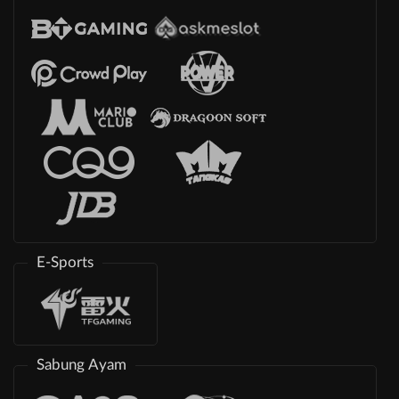
E-Sports
Sabung Ayam