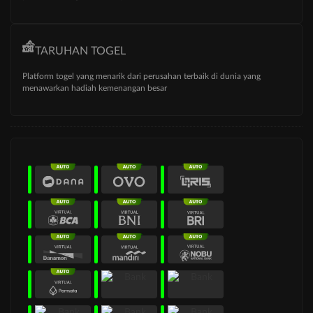
TARUHAN TOGEL
Platform togel yang menarik dari perusahan terbaik di dunia yang
menawarkan hadiah kemenangan besar