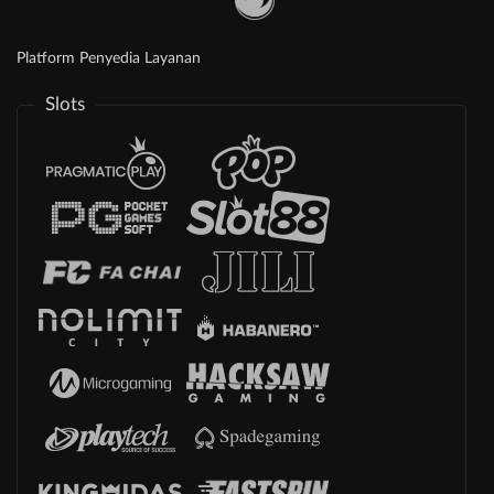
Platform Penyedia Layanan
Slots