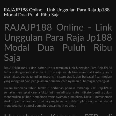
RAJAJP188 Online - Link Unggulan Para Raja Jp188
Modal Dua Puluh Ribu Saja
RAJAJP188 Online - Link
Unggulan Para Raja Jp188
Modal Dua Puluh Ribu
Saja
RAJAJP188 masuk dan daftar untuk temukan Link Unggulan Para RajaJP188
terbaru dengan modal mulai 20 ribu saja sudah bisa membuat kantong anda
tebal, akses cepat, tampilan responsif, sistem stabil, dan berbagai fitur modern
yang menghadirkan pengalaman bermain lebih nyaman di berbagai perangkat.
Dalam beberapa tahun terakhir, perhatian pemain terhadap RTP RajaJP188
semakin meningkat karena faktor ini menjadi salah satu indikator penting dalam
menentukan pilihan permainan yang nyaman dimainkan. Melalui pemahaman
struktur permainan dan provider yang tersedia di dalam platform, pemain dapat
menyesuaikan strategi bermain dengan lebih optimal.