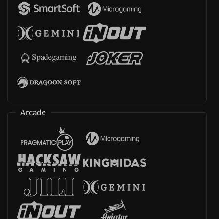
Arcade