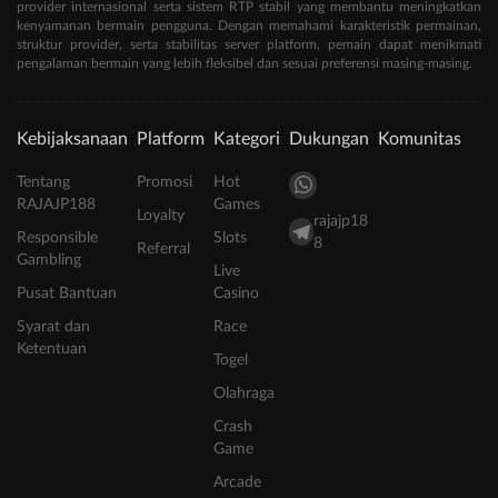
provider internasional serta sistem RTP stabil yang membantu meningkatkan
kenyamanan bermain pengguna. Dengan memahami karakteristik permainan,
struktur provider, serta stabilitas server platform, pemain dapat menikmati
pengalaman bermain yang lebih fleksibel dan sesuai preferensi masing-masing.
Kebijaksanaan
Platform
Kategori
Dukungan
Komunitas
Tentang
Promosi
Hot
RAJAJP188
Games
Loyalty
rajajp18
Responsible
Slots
8
Referral
Gambling
Live
Pusat Bantuan
Casino
Syarat dan
Race
Ketentuan
Togel
Olahraga
Crash
Game
Arcade