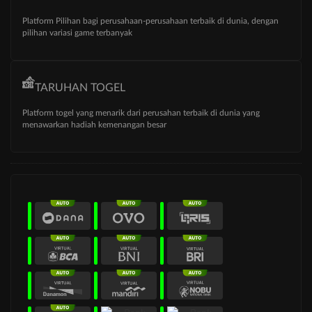
Platform Pilihan bagi perusahaan-perusahaan terbaik di dunia, dengan
pilihan variasi game terbanyak
TARUHAN TOGEL
Platform togel yang menarik dari perusahan terbaik di dunia yang
menawarkan hadiah kemenangan besar