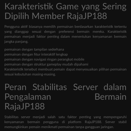
Karakteristik Game yang Sering
Dipilih Member RajaJP188
Pengguna aktif biasanya memilih permainan berdasarkan karakteristik tertentu
yang dianggap sesuai dengan preferensi bermain mereka. Karakteristik
permainan menjadi faktor penting dalam menentukan kenyamanan bermain
jangka panjang.
permainan dengan tampilan sederhana
permainan dengan fitur interaktif lengkap
permainan dengan navigasi ringan perangkat mobile
permainan dengan struktur gameplay mudah dipahami
Karakteristik tersebut membuat pemain dapat menyesuaikan pilihan permainan
sesuai kebutuhan masing-masing.
Peran Stabilitas Server dalam
Pengalaman Bermain
RajaJP188
Stabilitas server menjadi salah satu faktor penting yang mempengaruhi
kenyamanan bermain pengguna di platform RajaJP188. Server stabil
memungkinkan pemain menikmati permainan tanpa gangguan jaringan.