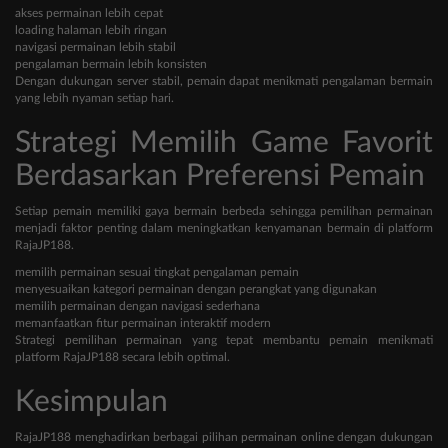
akses permainan lebih cepat
loading halaman lebih ringan
navigasi permainan lebih stabil
pengalaman bermain lebih konsisten
Dengan dukungan server stabil, pemain dapat menikmati pengalaman bermain
yang lebih nyaman setiap hari.
Strategi Memilih Game Favorit
Berdasarkan Preferensi Pemain
Setiap pemain memiliki gaya bermain berbeda sehingga pemilihan permainan
menjadi faktor penting dalam meningkatkan kenyamanan bermain di platform
RajaJP188.
memilih permainan sesuai tingkat pengalaman pemain
menyesuaikan kategori permainan dengan perangkat yang digunakan
memilih permainan dengan navigasi sederhana
memanfaatkan fitur permainan interaktif modern
Strategi pemilihan permainan yang tepat membantu pemain menikmati
platform RajaJP188 secara lebih optimal.
Kesimpulan
RajaJP188 menghadirkan berbagai pilihan permainan online dengan dukungan