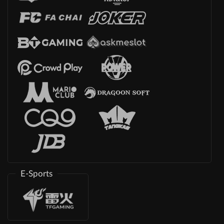
E-Sports